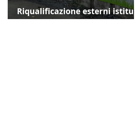
Riqualificazione esterni istitu
scolastico
Dalla decorazi
dalla cartel
Dal 1995
Peri
Macchinari
soddisfare la 
Perino Pub
Italia