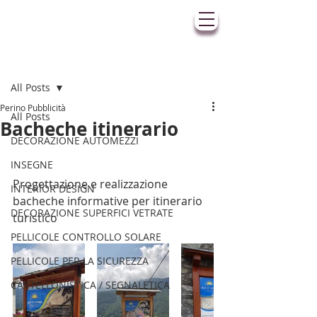
Post
All Posts
Perino Pubblicità
All Posts
Bacheche itinerario
DECORAZIONE AUTOMEZZI
INSEGNE
Progettazione e realizzazione 
INTERIOR DESIGN
bacheche informative per itinerario 
DECORAZIONE SUPERFICI VETRATE
turistico 
PELLICOLE CONTROLLO SOLARE
PELLICOLE PER LA SICUREZZA
CARTELLONISTICA / SEGNALETICA