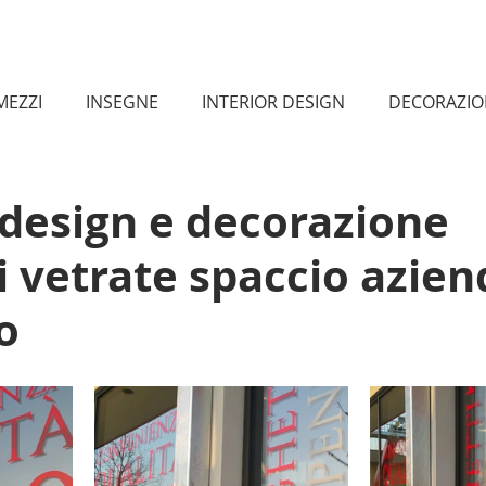
MEZZI
INSEGNE
INTERIOR DESIGN
DECORAZION
RE
PELLICOLE PER LA SICUREZZA
CARTELLONISTICA 
 design e decorazione
i vetrate spaccio azien
o