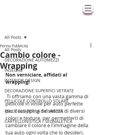
Post
All Posts
Perino Pubblicità
All Posts
Cambio colore -
DECORAZIONE AUTOMEZZI
Wrapping
INSEGNE
Non verniciare, affidati al 
INTERIOR DESIGN
wrapping!
DECORAZIONE SUPERFICI VETRATE
 Ti offriamo con una vasta gamma di 
PELLICOLE CONTROLLO SOLARE
pellicole in vinile per auto perfette 
per il wrapping dei veicoli di diversi 
PELLICOLE PER LA SICUREZZA
colori e texture, per permetterti di 
CARTELLONISTICA / SEGNALETICA
cambiare il colore e l'immagine della 
tua auto ogni volta che lo desideri.