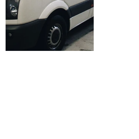
DECORAZIONE AUTOMEZZI
Post recenti
Mostra tutti
Dalla decorazione di automezzi all'Interior